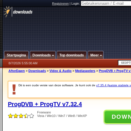
Registreren
|
Login:
Startpagina
Downloads
Top downloads
Meer
8/7/2026 5:55:00 AM
AfterDawn
>
Downloads
>
Video & Audio
>
Mediaspelers
>
ProgDVB + ProgTV v7
Dit is een oude versie van deze software. Je kunt ook de
v7.35.4 (laatste stabiele v
ProgDVB + ProgTV v7.32.4
Freeware
DOW
Vista / Win10 / Win7 / Win8 / WinXP