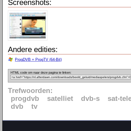
Screenshots:
Andere edities:
ProgDVB + ProgTV (64-Bit)
HTML code om naar deze pagina te linken:
Trefwoorden:
progdvb
satelliet
dvb-s
sat-tel
dvb
tv