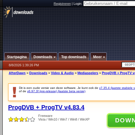
Registreren
|
Login:
Startpagina
Downloads
Top downloads
Meer
8/8/2026 1:39:26 PM
AfterDawn
>
Downloads
>
Video & Audio
>
Mediaspelers
>
ProgDVB + ProgTV v4
Dit is een oude versie van deze software. Je kunt ook de
v7.35.4 (laatste stabiele v
of de
v6.97.3f (pre-release) (laatste beta versie)
.
ProgDVB + ProgTV v4.83.4
Freeware
DOW
Vista / Win10 / Win7 / Win8 / WinXP