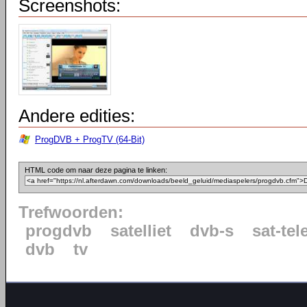
Screenshots:
Andere edities:
ProgDVB + ProgTV (64-Bit)
HTML code om naar deze pagina te linken:
Trefwoorden:
progdvb
satelliet
dvb-s
sat-tel
dvb
tv