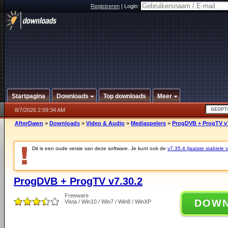
Registreren
|
Login:
Startpagina
Downloads
Top downloads
Meer
8/7/2026 2:59:34 AM
AfterDawn
>
Downloads
>
Video & Audio
>
Mediaspelers
>
ProgDVB + ProgTV v7
Dit is een oude versie van deze software. Je kunt ook de
v7.35.4 (laatste stabiele v
ProgDVB + ProgTV v7.30.2
Freeware
DOW
Vista / Win10 / Win7 / Win8 / WinXP