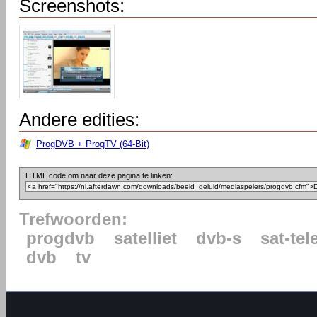
Screenshots:
Andere edities:
ProgDVB + ProgTV (64-Bit)
HTML code om naar deze pagina te linken:
Trefwoorden:
progdvb
satelliet
dvb-s
sat-tel
dvb
tv