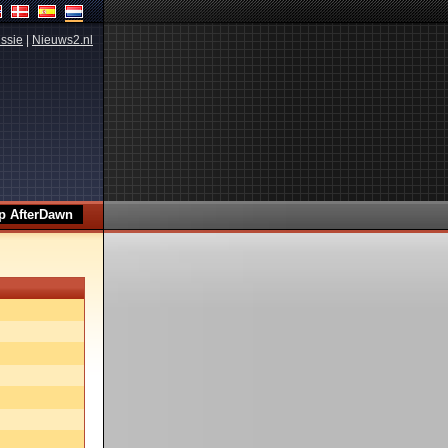
ssie
|
Nieuws2.nl