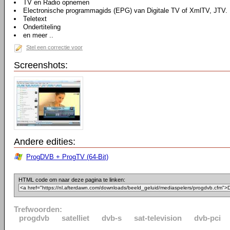
TV en Radio opnemen
Electronische programmagids (EPG) van Digitale TV of XmlTV, JTV.
Teletext
Ondertiteling
en meer ..
Stel een correctie voor
Screenshots:
Andere edities:
ProgDVB + ProgTV (64-Bit)
HTML code om naar deze pagina te linken:
Trefwoorden:
progdvb
satelliet
dvb-s
sat-television
dvb-pci