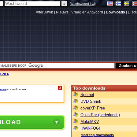
|
Wachtwoord kwijt
AfterDawn
|
Nieuws
|
Vraag en Antwoord
|
Downloads
|
Discu
.20.4
Top downloads
X
ersie)
downloaden.
Spotnet
DVD Shrink
coverXP Free
QuickPar (nederlands)
NLOAD
MakeMKV
HWiNFO64
Meer top downloads