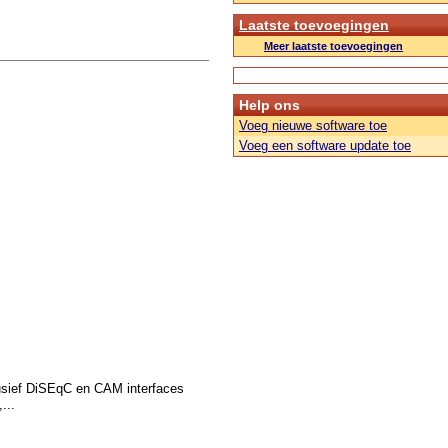
Laatste toevoegingen
Meer laatste toevoegingen
Help ons
Voeg nieuwe software toe
Voeg een software update toe
usief DiSEqC en CAM interfaces
...