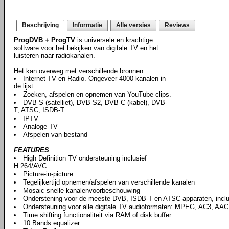
Beschrijving
Informatie
Alle versies
Reviews
ProgDVB + ProgTV
is universele en krachtige
software voor het bekijken van digitale TV en het
luisteren naar radiokanalen.
Het kan overweg met verschillende bronnen:
Internet TV en Radio. Ongeveer 4000 kanalen in
de lijst.
Zoeken, afspelen en opnemen van YouTube clips.
DVB-S (satelliet), DVB-S2, DVB-C (kabel), DVB-
T, ATSC, ISDB-T
IPTV
Analoge TV
Afspelen van bestand
FEATURES
High Definition TV ondersteuning inclusief
H.264/AVC
Picture-in-picture
Tegelijkertijd opnemen/afspelen van verschillende kanalen
Mosaic snelle kanalenvoorbeschouwing
Onderstening voor de meeste DVB, ISDB-T en ATSC apparaten, incl
Ondersteuning voor alle digitale TV audioformaten: MPEG, AC3, AAC,
Time shifting functionaliteit via RAM of disk buffer
10 Bands equalizer