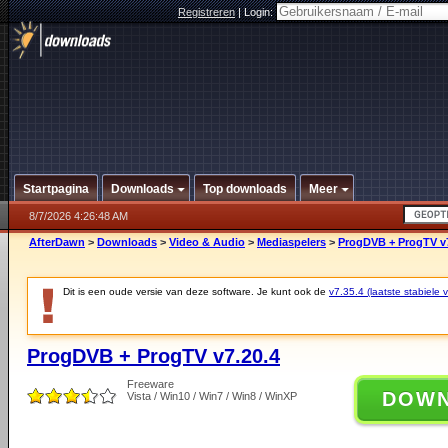
Registreren
|
Login:
Startpagina
Downloads
Top downloads
Meer
8/7/2026 4:26:48 AM
AfterDawn
>
Downloads
>
Video & Audio
>
Mediaspelers
>
ProgDVB + ProgTV v7
Dit is een oude versie van deze software. Je kunt ook de
v7.35.4 (laatste stabiele v
ProgDVB + ProgTV v7.20.4
Freeware
DOW
Vista / Win10 / Win7 / Win8 / WinXP