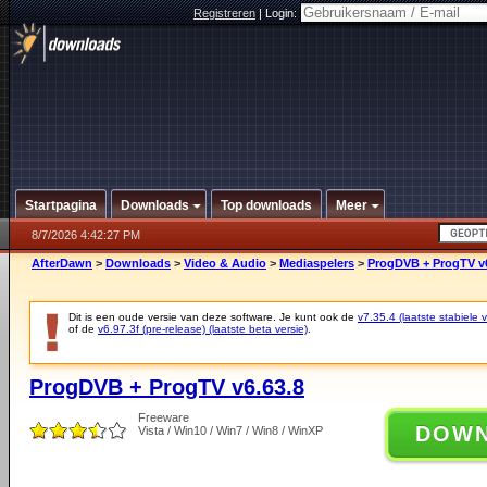
Registreren
|
Login:
Startpagina
Downloads
Top downloads
Meer
8/7/2026 4:42:27 PM
AfterDawn
>
Downloads
>
Video & Audio
>
Mediaspelers
>
ProgDVB + ProgTV v6
Dit is een oude versie van deze software. Je kunt ook de
v7.35.4 (laatste stabiele v
of de
v6.97.3f (pre-release) (laatste beta versie)
.
ProgDVB + ProgTV v6.63.8
Freeware
DOW
Vista / Win10 / Win7 / Win8 / WinXP