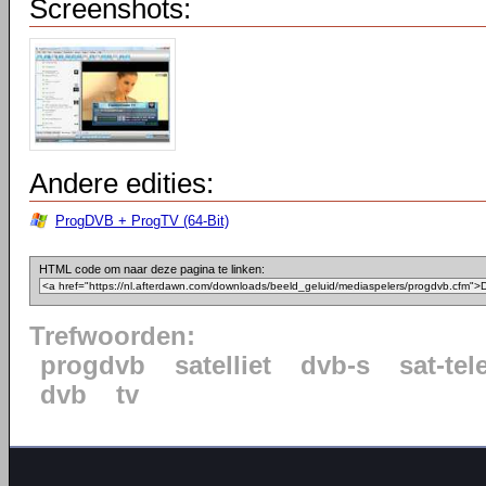
Screenshots:
Andere edities:
ProgDVB + ProgTV (64-Bit)
HTML code om naar deze pagina te linken:
Trefwoorden:
progdvb
satelliet
dvb-s
sat-tel
dvb
tv