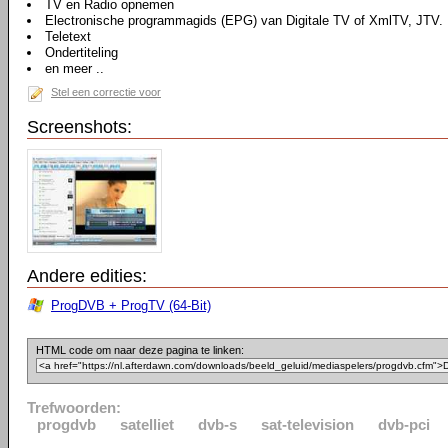
TV en Radio opnemen
Electronische programmagids (EPG) van Digitale TV of XmlTV, JTV.
Teletext
Ondertiteling
en meer ..
Stel een correctie voor
Screenshots:
Andere edities:
ProgDVB + ProgTV (64-Bit)
HTML code om naar deze pagina te linken:
Trefwoorden:
progdvb
satelliet
dvb-s
sat-television
dvb-pci