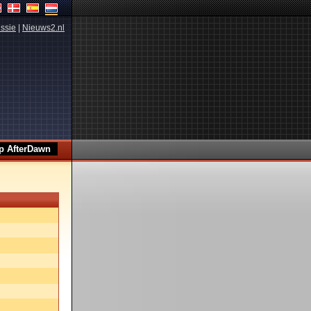
ssie
|
Nieuws2.nl