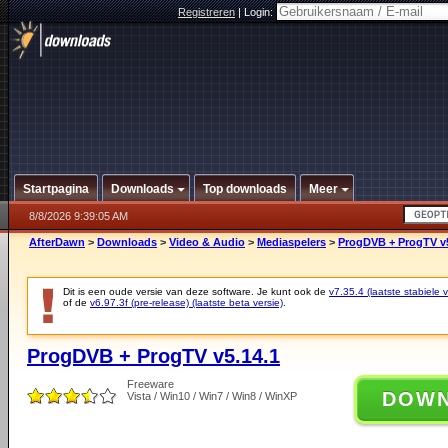
Registreren
|
Login:
Startpagina
Downloads
Top downloads
Meer
8/8/2026 9:39:05 AM
AfterDawn
>
Downloads
>
Video & Audio
>
Mediaspelers
>
ProgDVB + ProgTV v5
Dit is een oude versie van deze software. Je kunt ook de
v7.35.4 (laatste stabiele v
of de
v6.97.3f (pre-release) (laatste beta versie)
.
ProgDVB + ProgTV v5.14.1
Freeware
DOW
Vista / Win10 / Win7 / Win8 / WinXP