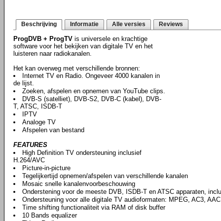
Beschrijving
Informatie
Alle versies
Reviews
ProgDVB + ProgTV
is universele en krachtige
software voor het bekijken van digitale TV en het
luisteren naar radiokanalen.
Het kan overweg met verschillende bronnen:
Internet TV en Radio. Ongeveer 4000 kanalen in
de lijst.
Zoeken, afspelen en opnemen van YouTube clips.
DVB-S (satelliet), DVB-S2, DVB-C (kabel), DVB-
T, ATSC, ISDB-T
IPTV
Analoge TV
Afspelen van bestand
FEATURES
High Definition TV ondersteuning inclusief
H.264/AVC
Picture-in-picture
Tegelijkertijd opnemen/afspelen van verschillende kanalen
Mosaic snelle kanalenvoorbeschouwing
Onderstening voor de meeste DVB, ISDB-T en ATSC apparaten, incl
Ondersteuning voor alle digitale TV audioformaten: MPEG, AC3, AAC,
Time shifting functionaliteit via RAM of disk buffer
10 Bands equalizer