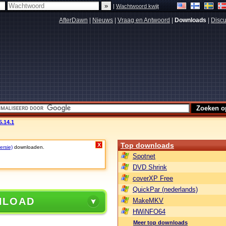
|
Wachtwoord kwijt
AfterDawn
|
Nieuws
|
Vraag en Antwoord
|
Downloads
|
Discu
.14.1
Top downloads
X
ersie)
downloaden.
Spotnet
DVD Shrink
coverXP Free
QuickPar (nederlands)
NLOAD
MakeMKV
HWiNFO64
Meer top downloads