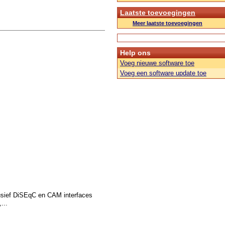
Laatste toevoegingen
Meer laatste toevoegingen
Help ons
Voeg nieuwe software toe
Voeg een software update toe
usief DiSEqC en CAM interfaces
...