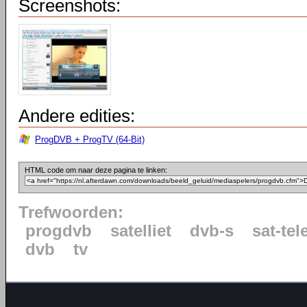
Screenshots:
Andere edities:
ProgDVB + ProgTV (64-Bit)
HTML code om naar deze pagina te linken:
Trefwoorden:
progdvb
satelliet
dvb-s
sat-tel
dvb
tv