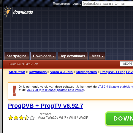
Registreren
|
Login:
Startpagina
Downloads
Top downloads
Meer
8/6/2026 3:04:17 PM
AfterDawn
>
Downloads
>
Video & Audio
>
Mediaspelers
>
ProgDVB + ProgTV v6
Dit is een oude versie van deze software. Je kunt ook de
v7.35.4 (laatste stabiele v
of de
v6.97.3f (pre-release) (laatste beta versie)
.
ProgDVB + ProgTV v6.92.7
Freeware
DOW
Vista / Win10 / Win7 / Win8 / WinXP