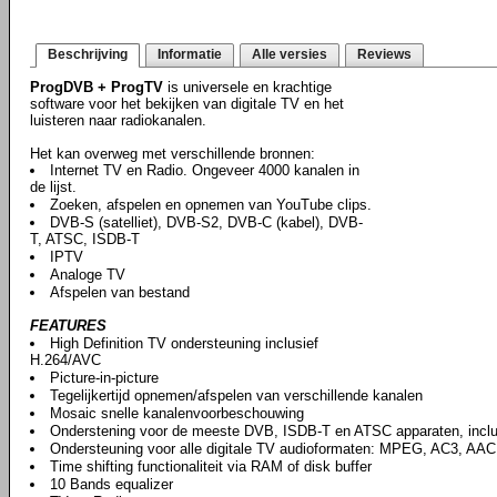
Beschrijving
Informatie
Alle versies
Reviews
ProgDVB + ProgTV
is universele en krachtige
software voor het bekijken van digitale TV en het
luisteren naar radiokanalen.
Het kan overweg met verschillende bronnen:
Internet TV en Radio. Ongeveer 4000 kanalen in
de lijst.
Zoeken, afspelen en opnemen van YouTube clips.
DVB-S (satelliet), DVB-S2, DVB-C (kabel), DVB-
T, ATSC, ISDB-T
IPTV
Analoge TV
Afspelen van bestand
FEATURES
High Definition TV ondersteuning inclusief
H.264/AVC
Picture-in-picture
Tegelijkertijd opnemen/afspelen van verschillende kanalen
Mosaic snelle kanalenvoorbeschouwing
Onderstening voor de meeste DVB, ISDB-T en ATSC apparaten, incl
Ondersteuning voor alle digitale TV audioformaten: MPEG, AC3, AAC,
Time shifting functionaliteit via RAM of disk buffer
10 Bands equalizer