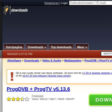
Registreren
|
Login:
Startpagina
Downloads
Top downloads
Meer
8/6/2026 5:37:31 PM
AfterDawn
>
Downloads
>
Video & Audio
>
Mediaspelers
>
ProgDVB + ProgTV v5
Dit is een oude versie van deze software. Je kunt ook de
v7.35.4 (laatste stabiele v
of de
v6.97.3f (pre-release) (laatste beta versie)
.
ProgDVB + ProgTV v5.13.6
Freeware
DOW
Vista / Win10 / Win7 / Win8 / WinXP