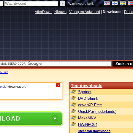
|
Wachtwoord kwijt
AfterDawn
|
Nieuws
|
Vraag en Antwoord
|
Downloads
|
Discu
.13.6
Top downloads
X
ersie)
downloaden.
Spotnet
DVD Shrink
coverXP Free
QuickPar (nederlands)
NLOAD
MakeMKV
HWiNFO64
Meer top downloads