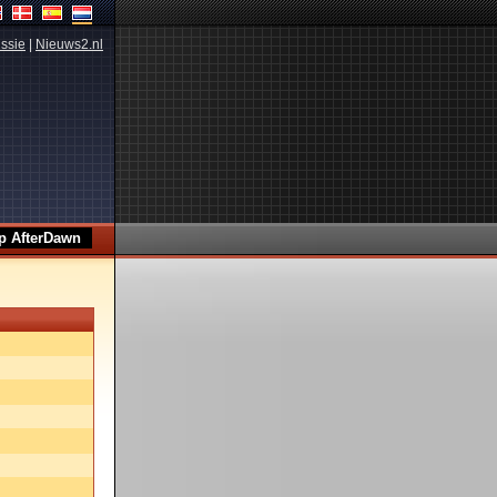
ssie
|
Nieuws2.nl