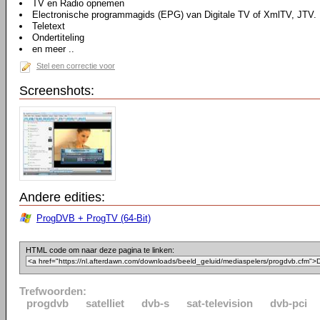
TV en Radio opnemen
Electronische programmagids (EPG) van Digitale TV of XmlTV, JTV.
Teletext
Ondertiteling
en meer ..
Stel een correctie voor
Screenshots:
Andere edities:
ProgDVB + ProgTV (64-Bit)
HTML code om naar deze pagina te linken:
Trefwoorden:
progdvb
satelliet
dvb-s
sat-television
dvb-pci