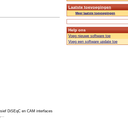
Laatste toevoegingen
Meer laatste toevoegingen
Help ons
Voeg nieuwe software toe
Voeg een software update toe
usief DiSEqC en CAM interfaces
...