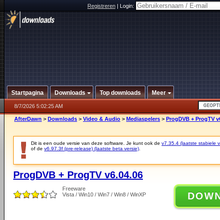
Registreren
|
Login:
Startpagina
Downloads
Top downloads
Meer
8/7/2026 5:02:25 AM
AfterDawn
>
Downloads
>
Video & Audio
>
Mediaspelers
>
ProgDVB + ProgTV v6
Dit is een oude versie van deze software. Je kunt ook de
v7.35.4 (laatste stabiele v
of de
v6.97.3f (pre-release) (laatste beta versie)
.
ProgDVB + ProgTV v6.04.06
Freeware
DOW
Vista / Win10 / Win7 / Win8 / WinXP