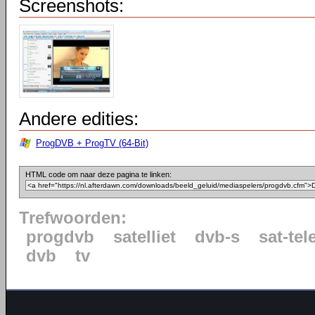
Screenshots:
Andere edities:
ProgDVB + ProgTV (64-Bit)
HTML code om naar deze pagina te linken:
Trefwoorden:
progdvb
satelliet
dvb-s
sat-tel
dvb
tv