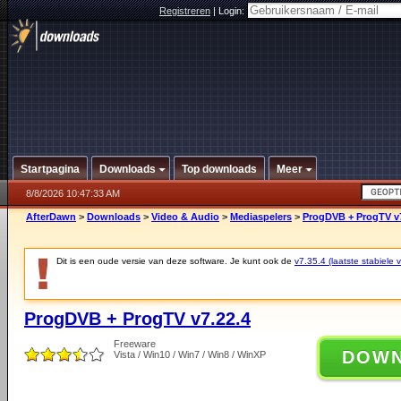
Registreren
|
Login:
Startpagina
Downloads
Top downloads
Meer
8/8/2026 10:47:33 AM
AfterDawn
>
Downloads
>
Video & Audio
>
Mediaspelers
>
ProgDVB + ProgTV v7
Dit is een oude versie van deze software. Je kunt ook de
v7.35.4 (laatste stabiele v
ProgDVB + ProgTV v7.22.4
Freeware
DOW
Vista / Win10 / Win7 / Win8 / WinXP