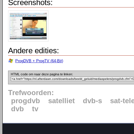
Screenshots:
Andere edities:
ProgDVB + ProgTV (64-Bit)
HTML code om naar deze pagina te linken:
Trefwoorden:
progdvb
satelliet
dvb-s
sat-tel
dvb
tv