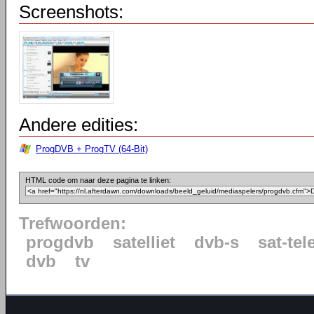
Screenshots:
Andere edities:
ProgDVB + ProgTV (64-Bit)
HTML code om naar deze pagina te linken:
Trefwoorden:
progdvb
satelliet
dvb-s
sat-tel
dvb
tv