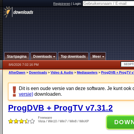
Registreren
|
Login:
Startpagina
Downloads
Top downloads
Meer
8/6/2026 7:02:16 PM
AfterDawn
>
Downloads
>
Video & Audio
>
Mediaspelers
>
ProgDVB + ProgTV v7
Dit is een oude versie van deze software. Je kunt ook
versie)
downloaden.
ProgDVB + ProgTV v7.31.2
Freeware
DOW
Vista / Win10 / Win7 / Win8 / WinXP