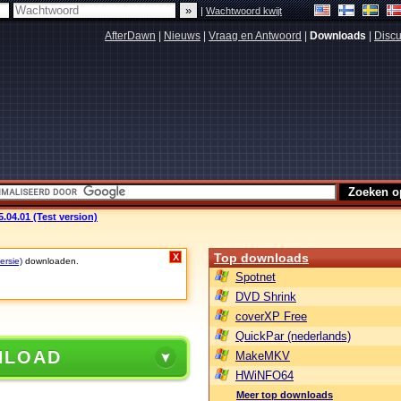
|
Wachtwoord kwijt
AfterDawn
|
Nieuws
|
Vraag en Antwoord
|
Downloads
|
Discu
04.01 (Test version)
Top downloads
X
ersie)
downloaden.
Spotnet
DVD Shrink
coverXP Free
QuickPar (nederlands)
NLOAD
MakeMKV
HWiNFO64
Meer top downloads