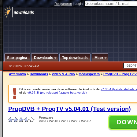
Registreren
|
Login:
Startpagina
Downloads
Top downloads
Meer
8/9/2026 9:05:45 AM
AfterDawn
>
Downloads
>
Video & Audio
>
Mediaspelers
>
ProgDVB + ProgTV v5.
Dit is een oude versie van deze software. Je kunt ook de
v7.35.4 (laatste stabiele v
of de
v6.97.3f (pre-release) (laatste beta versie)
.
ProgDVB + ProgTV v5.04.01 (Test version)
Freeware
DOW
Vista / Win10 / Win7 / Win8 / WinXP