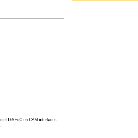
usief DiSEqC en CAM interfaces
...