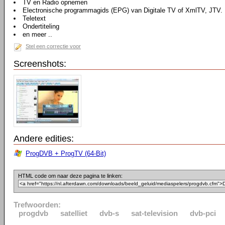
TV en Radio opnemen
Electronische programmagids (EPG) van Digitale TV of XmlTV, JTV.
Teletext
Ondertiteling
en meer ..
Stel een correctie voor
Screenshots:
Andere edities:
ProgDVB + ProgTV (64-Bit)
HTML code om naar deze pagina te linken:
Trefwoorden:
progdvb
satelliet
dvb-s
sat-television
dvb-pci