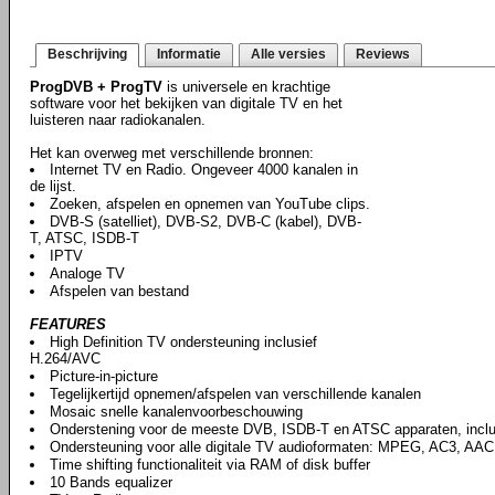
Beschrijving
Informatie
Alle versies
Reviews
ProgDVB + ProgTV
is universele en krachtige
software voor het bekijken van digitale TV en het
luisteren naar radiokanalen.
Het kan overweg met verschillende bronnen:
Internet TV en Radio. Ongeveer 4000 kanalen in
de lijst.
Zoeken, afspelen en opnemen van YouTube clips.
DVB-S (satelliet), DVB-S2, DVB-C (kabel), DVB-
T, ATSC, ISDB-T
IPTV
Analoge TV
Afspelen van bestand
FEATURES
High Definition TV ondersteuning inclusief
H.264/AVC
Picture-in-picture
Tegelijkertijd opnemen/afspelen van verschillende kanalen
Mosaic snelle kanalenvoorbeschouwing
Onderstening voor de meeste DVB, ISDB-T en ATSC apparaten, incl
Ondersteuning voor alle digitale TV audioformaten: MPEG, AC3, AAC,
Time shifting functionaliteit via RAM of disk buffer
10 Bands equalizer