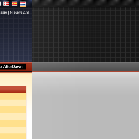
ssie
|
Nieuws2.nl