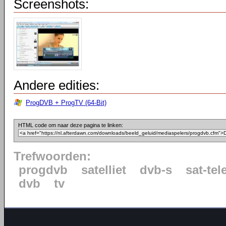
Screenshots:
Andere edities:
ProgDVB + ProgTV (64-Bit)
HTML code om naar deze pagina te linken:
Trefwoorden:
progdvb
satelliet
dvb-s
sat-tel
dvb
tv