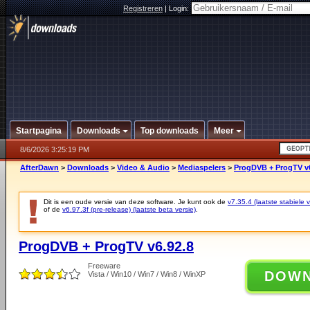
Registreren
|
Login:
Startpagina
Downloads
Top downloads
Meer
8/6/2026 3:25:19 PM
AfterDawn
>
Downloads
>
Video & Audio
>
Mediaspelers
>
ProgDVB + ProgTV v6
Dit is een oude versie van deze software. Je kunt ook de
v7.35.4 (laatste stabiele v
of de
v6.97.3f (pre-release) (laatste beta versie)
.
ProgDVB + ProgTV v6.92.8
Freeware
DOW
Vista / Win10 / Win7 / Win8 / WinXP