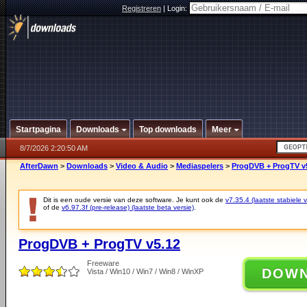
Registreren
|
Login:
Startpagina
Downloads
Top downloads
Meer
8/7/2026 2:20:50 AM
AfterDawn
>
Downloads
>
Video & Audio
>
Mediaspelers
>
ProgDVB + ProgTV v
Dit is een oude versie van deze software. Je kunt ook de
v7.35.4 (laatste stabiele v
of de
v6.97.3f (pre-release) (laatste beta versie)
.
ProgDVB + ProgTV v5.12
Freeware
DOW
Vista / Win10 / Win7 / Win8 / WinXP