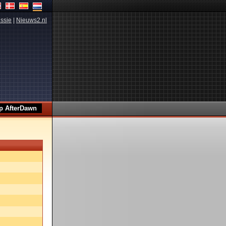
ssie
|
Nieuws2.nl