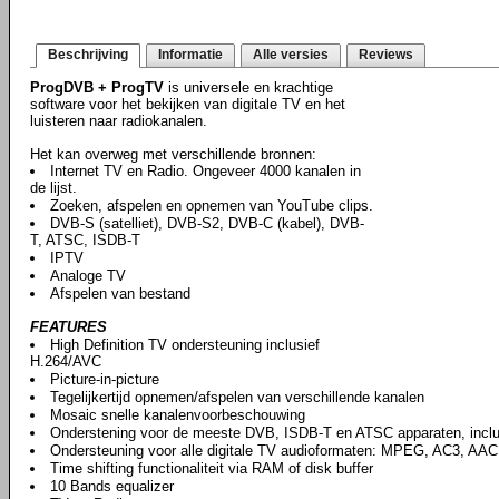
Beschrijving
Informatie
Alle versies
Reviews
ProgDVB + ProgTV
is universele en krachtige
software voor het bekijken van digitale TV en het
luisteren naar radiokanalen.
Het kan overweg met verschillende bronnen:
Internet TV en Radio. Ongeveer 4000 kanalen in
de lijst.
Zoeken, afspelen en opnemen van YouTube clips.
DVB-S (satelliet), DVB-S2, DVB-C (kabel), DVB-
T, ATSC, ISDB-T
IPTV
Analoge TV
Afspelen van bestand
FEATURES
High Definition TV ondersteuning inclusief
H.264/AVC
Picture-in-picture
Tegelijkertijd opnemen/afspelen van verschillende kanalen
Mosaic snelle kanalenvoorbeschouwing
Onderstening voor de meeste DVB, ISDB-T en ATSC apparaten, incl
Ondersteuning voor alle digitale TV audioformaten: MPEG, AC3, AAC,
Time shifting functionaliteit via RAM of disk buffer
10 Bands equalizer