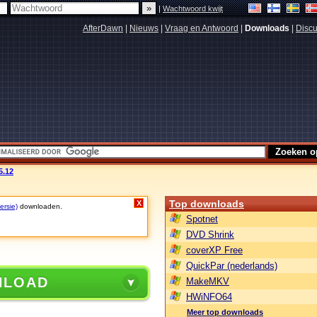
|
Wachtwoord kwijt
AfterDawn
|
Nieuws
|
Vraag en Antwoord
|
Downloads
|
Discu
5.12
Top downloads
X
ersie)
downloaden.
Spotnet
DVD Shrink
coverXP Free
QuickPar (nederlands)
NLOAD
MakeMKV
HWiNFO64
Meer top downloads