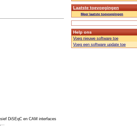
Laatste toevoegingen
Meer laatste toevoegingen
Help ons
Voeg nieuwe software toe
Voeg een software update toe
usief DiSEqC en CAM interfaces
...