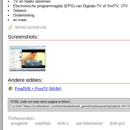
TV en Radio opnemen
Electronische programmagids (EPG) van Digitale TV of XmlTV, JTV.
Teletext
Ondertiteling
en meer ..
Stel een correctie voor
Screenshots:
Andere edities:
ProgDVB + ProgTV (64-Bit)
HTML code om naar deze pagina te linken:
Trefwoorden:
progdvb
satelliet
dvb-s
sat-television
dvb-pci