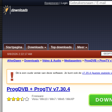
Registreren
|
Login:
Startpagina
Downloads
Top downloads
Meer
8/8/2026 2:22:17 AM
AfterDawn
>
Downloads
>
Video & Audio
>
Mediaspelers
>
ProgDVB + ProgTV v7
Dit is een oude versie van deze software. Je kunt ook de
v7.35.4 (laatste stabiele v
ProgDVB + ProgTV v7.30.4
Freeware
DOW
Vista / Win10 / Win7 / Win8 / WinXP