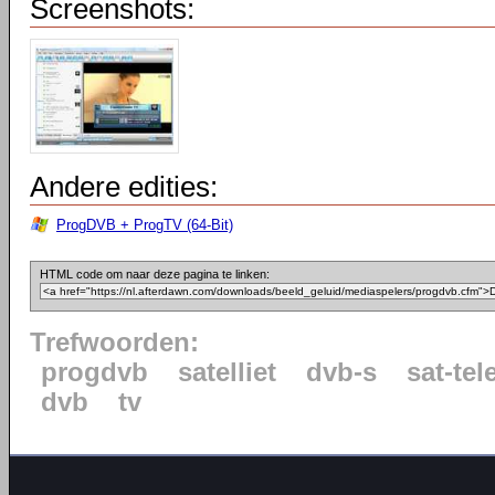
Screenshots:
Andere edities:
ProgDVB + ProgTV (64-Bit)
HTML code om naar deze pagina te linken:
Trefwoorden:
progdvb
satelliet
dvb-s
sat-tel
dvb
tv