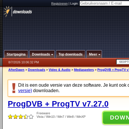
Registreren
|
Login:
Startpagina
Downloads
Top downloads
Meer
8/7/2026 10:06:32 PM
AfterDawn
>
Downloads
>
Video & Audio
>
Mediaspelers
>
ProgDVB + ProgTV v7
Dit is een oude versie van deze software. Je kunt ook
versie)
downloaden.
ProgDVB + ProgTV v7.27.0
Freeware
DOW
Vista / Win10 / Win7 / Win8 / WinXP