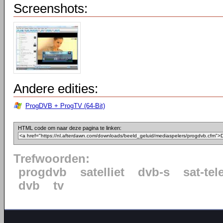
Screenshots:
Andere edities:
ProgDVB + ProgTV (64-Bit)
HTML code om naar deze pagina te linken:
Trefwoorden:
progdvb
satelliet
dvb-s
sat-tel
dvb
tv