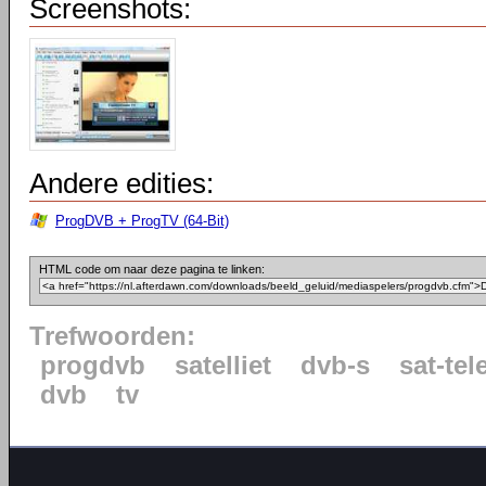
Screenshots:
Andere edities:
ProgDVB + ProgTV (64-Bit)
HTML code om naar deze pagina te linken:
Trefwoorden:
progdvb
satelliet
dvb-s
sat-tel
dvb
tv