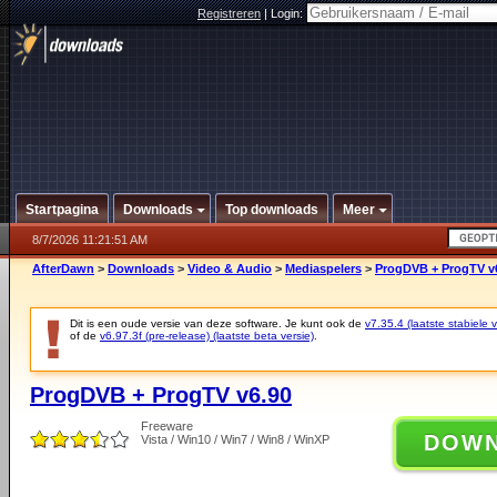
Registreren
|
Login:
Startpagina
Downloads
Top downloads
Meer
8/7/2026 11:21:51 AM
AfterDawn
>
Downloads
>
Video & Audio
>
Mediaspelers
>
ProgDVB + ProgTV v
Dit is een oude versie van deze software. Je kunt ook de
v7.35.4 (laatste stabiele v
of de
v6.97.3f (pre-release) (laatste beta versie)
.
ProgDVB + ProgTV v6.90
Freeware
DOW
Vista / Win10 / Win7 / Win8 / WinXP