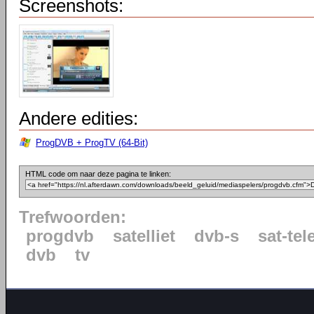
Screenshots:
Andere edities:
ProgDVB + ProgTV (64-Bit)
HTML code om naar deze pagina te linken:
Trefwoorden:
progdvb
satelliet
dvb-s
sat-tel
dvb
tv