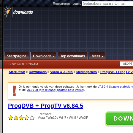
Registreren
|
Login:
Startpagina
Downloads
Top downloads
Meer
8/7/2026 8:05:36 AM
AfterDawn
>
Downloads
>
Video & Audio
>
Mediaspelers
>
ProgDVB + ProgTV v6
Dit is een oude versie van deze software. Je kunt ook de
v7.35.4 (laatste stabiele v
of de
v6.97.3f (pre-release) (laatste beta versie)
.
ProgDVB + ProgTV v6.84.5
Freeware
DOW
Vista / Win10 / Win7 / Win8 / WinXP