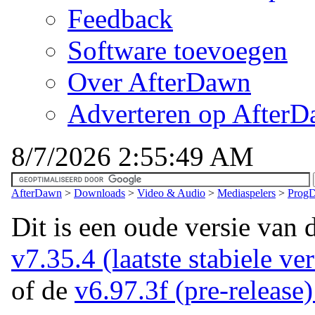
Feedback
Software toevoegen
Over AfterDawn
Adverteren op After
8/7/2026 2:55:49 AM
AfterDawn
>
Downloads
>
Video & Audio
>
Mediaspelers
>
ProgD
Dit is een oude versie van 
v7.35.4 (laatste stabiele ver
of de
v6.97.3f (pre-release) 