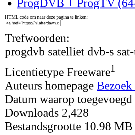
ProgDVB + ProgTV (64-
HTML code om naar deze pagina te linken:
Trefwoorden:
progdvb
satelliet
dvb-s
sat-
1
Licentietype
Freeware
Auteurs homepage
Bezoek 
Datum waarop toegevoegd
Downloads
2,428
Bestandsgrootte
10.98 M