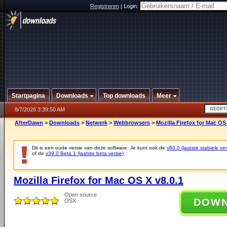
Registreren
|
Login:
Startpagina
Downloads
Top downloads
Meer
8/7/2026 3:39:50 AM
AfterDawn
>
Downloads
>
Netwerk
>
Webbrowsers
>
Mozilla Firefox for Mac OS 
Dit is een oude versie van deze software. Je kunt ook de
v80.0 (laatste stabiele ver
of de
v39.0 Beta 1 (laatste beta versie)
.
Mozilla Firefox for Mac OS X v8.0.1
Open source
DOW
OSX