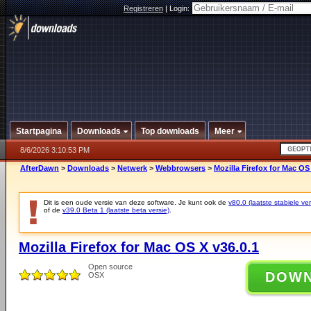
Registreren
|
Login:
Startpagina
Downloads
Top downloads
Meer
8/6/2026 3:10:53 PM
AfterDawn
>
Downloads
>
Netwerk
>
Webbrowsers
>
Mozilla Firefox for Mac OS
Dit is een oude versie van deze software. Je kunt ook de
v80.0 (laatste stabiele ver
of de
v39.0 Beta 1 (laatste beta versie)
.
Mozilla Firefox for Mac OS X v36.0.1
Open source
DOW
OSX