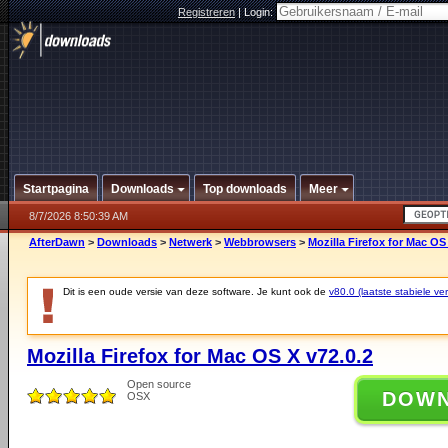
Registreren
|
Login:
Startpagina
Downloads
Top downloads
Meer
8/7/2026 8:50:39 AM
AfterDawn
>
Downloads
>
Netwerk
>
Webbrowsers
>
Mozilla Firefox for Mac OS
Dit is een oude versie van deze software. Je kunt ook de
v80.0 (laatste stabiele ver
Mozilla Firefox for Mac OS X v72.0.2
Open source
DOW
OSX