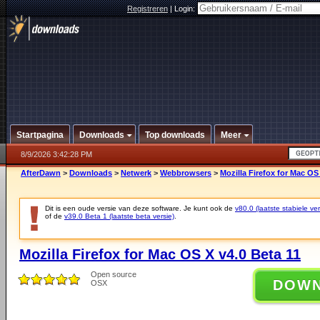
Registreren
|
Login:
Startpagina
Downloads
Top downloads
Meer
8/9/2026 3:42:28 PM
AfterDawn
>
Downloads
>
Netwerk
>
Webbrowsers
>
Mozilla Firefox for Mac OS
Dit is een oude versie van deze software. Je kunt ook de
v80.0 (laatste stabiele ver
of de
v39.0 Beta 1 (laatste beta versie)
.
Mozilla Firefox for Mac OS X v4.0 Beta 11
Open source
DOW
OSX