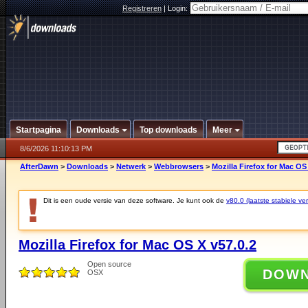
Registreren
|
Login:
Startpagina
Downloads
Top downloads
Meer
8/6/2026 11:10:13 PM
AfterDawn
>
Downloads
>
Netwerk
>
Webbrowsers
>
Mozilla Firefox for Mac OS
Dit is een oude versie van deze software. Je kunt ook de
v80.0 (laatste stabiele ver
Mozilla Firefox for Mac OS X v57.0.2
Open source
DOW
OSX