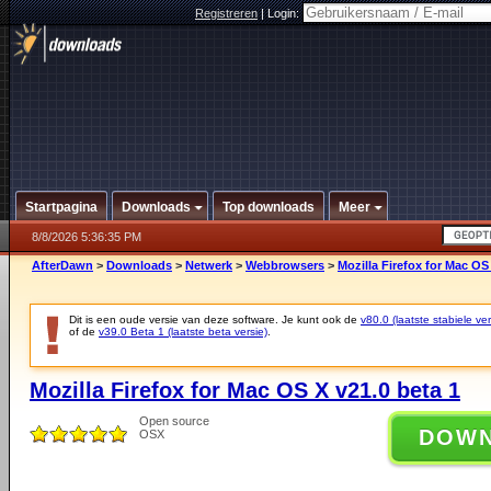
Registreren
|
Login:
Startpagina
Downloads
Top downloads
Meer
8/8/2026 5:36:35 PM
AfterDawn
>
Downloads
>
Netwerk
>
Webbrowsers
>
Mozilla Firefox for Mac OS
Dit is een oude versie van deze software. Je kunt ook de
v80.0 (laatste stabiele ver
of de
v39.0 Beta 1 (laatste beta versie)
.
Mozilla Firefox for Mac OS X v21.0 beta 1
Open source
DOW
OSX