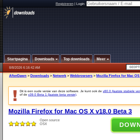
Registreren
|
Login:
Startpagina
Downloads
Top downloads
Meer
8/8/2026 6:16:42 AM
AfterDawn
>
Downloads
>
Netwerk
>
Webbrowsers
>
Mozilla Firefox for Mac OS
Dit is een oude versie van deze software. Je kunt ook de
v80.0 (laatste stabiele ver
of de
v39.0 Beta 1 (laatste beta versie)
.
Mozilla Firefox for Mac OS X v18.0 Beta 3
Open source
DOW
OSX