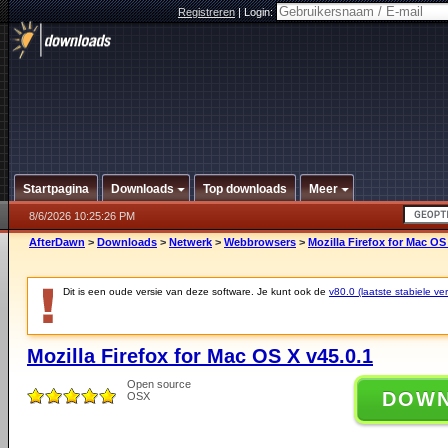
Registreren
|
Login:
Startpagina
Downloads
Top downloads
Meer
8/6/2026 10:25:26 PM
AfterDawn
>
Downloads
>
Netwerk
>
Webbrowsers
>
Mozilla Firefox for Mac OS
Dit is een oude versie van deze software. Je kunt ook de
v80.0 (laatste stabiele ver
Mozilla Firefox for Mac OS X v45.0.1
Open source
DOW
OSX