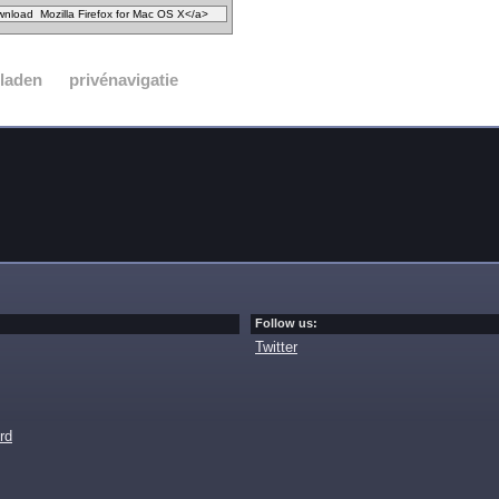
laden
privénavigatie
Follow us:
Twitter
rd