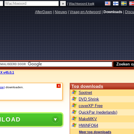
|
Wachtwoord kwijt
AfterDawn
|
Nieuws
|
Vraag en Antwoord
|
Downloads
|
Discu
 X v45.0.1
Top downloads
X
sie)
downloaden.
Spotnet
DVD Shrink
coverXP Free
QuickPar (nederlands)
NLOAD
MakeMKV
HWiNFO64
Meer top downloads