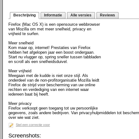
Beschrijving
Informatie
Alle versies
Reviews
Firefox (Mac OS X) is een opensource webbrowser
van Mozilla om met meer snelheid, privacy en
vrijheid te surfen.
Meer snelheid
Kom maar op, internet! Prestaties van Firefox
hebben het afgelopen jaar een boost ondergaan.
Start nu vlugger op, spring sneller tussen tabbladen
en scroll als een snelheidsduivel.
Meer vrijheid
Meegaan met de kudde is niet onze stijl. Als
onderdeel van de non-profitorganisatie Mozilla leidt
Firefox de strijd voor bescherming van uw online
rechten en verdediging van een internet waar
iedereen baat bij heeft.
Meer privacy
Firefox verkoopt geen toegang tot uw persoonlijke
gegevens, zoals andere bedrijven. Van privacyhulpmiddelen tot bescher
over wie wat ziet.
Stel een correctie voor
Screenshots: