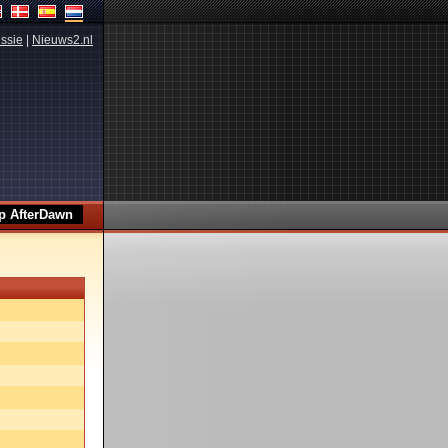
ssie
|
Nieuws2.nl