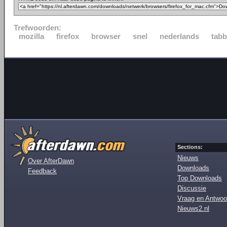
Trefwoorden:
mozilla
firefox
browser
snel
nederlands
tabb
Sections:
Nieuws
Over AfterDawn
Downloads
Feedback
Top Downloads
Discussie
Vraag en Antwoo
Nieuws2.nl