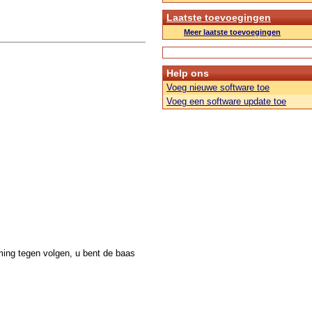
Laatste toevoegingen
Meer laatste toevoegingen
Help ons
Voeg nieuwe software toe
Voeg een software update toe
ming tegen volgen, u bent de baas