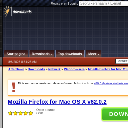
Registreren
|
Login:
Startpagina
Downloads
Top downloads
Meer
8/8/2026 8:31:25 AM
AfterDawn
>
Downloads
>
Netwerk
>
Webbrowsers
>
Mozilla Firefox for Mac OS
Dit is een oude versie van deze software. Je kunt ook de
v80.0 (laatste stabiele ver
Mozilla Firefox for Mac OS X v62.0.2
Open source
DOW
OSX