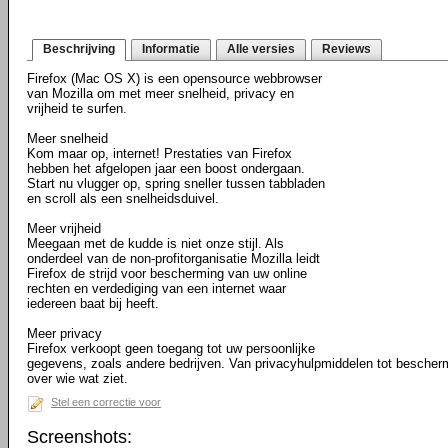
Beschrijving
Informatie
Alle versies
Reviews
Firefox (Mac OS X) is een opensource webbrowser
van Mozilla om met meer snelheid, privacy en
vrijheid te surfen.
Meer snelheid
Kom maar op, internet! Prestaties van Firefox
hebben het afgelopen jaar een boost ondergaan.
Start nu vlugger op, spring sneller tussen tabbladen
en scroll als een snelheidsduivel.
Meer vrijheid
Meegaan met de kudde is niet onze stijl. Als
onderdeel van de non-profitorganisatie Mozilla leidt
Firefox de strijd voor bescherming van uw online
rechten en verdediging van een internet waar
iedereen baat bij heeft.
Meer privacy
Firefox verkoopt geen toegang tot uw persoonlijke
gegevens, zoals andere bedrijven. Van privacyhulpmiddelen tot bescher
over wie wat ziet.
Stel een correctie voor
Screenshots: