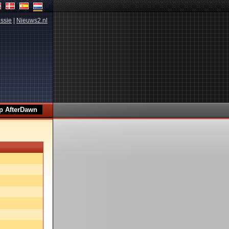
ssie
|
Nieuws2.nl