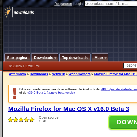
Registreren
|
Login:
Startpagina
Downloads
Top downloads
Meer
8/9/2026 1:37:01 PM
AfterDawn
>
Downloads
>
Netwerk
>
Webbrowsers
>
Mozilla Firefox for Mac OS
Dit is een oude versie van deze software. Je kunt ook de
v80.0 (laatste stabiele ver
of de
v39.0 Beta 1 (laatste beta versie)
.
Mozilla Firefox for Mac OS X v16.0 Beta 3
Open source
DOW
OSX