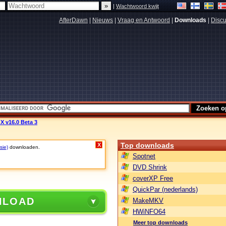
|
Wachtwoord kwijt
AfterDawn
|
Nieuws
|
Vraag en Antwoord
|
Downloads
|
Discu
 X v16.0 Beta 3
Top downloads
X
sie)
downloaden.
Spotnet
DVD Shrink
coverXP Free
QuickPar (nederlands)
NLOAD
MakeMKV
HWiNFO64
Meer top downloads