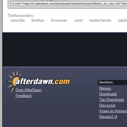
Trefwoorden:
mozilla
firefox
browser
snel
nederlands
tabb
Sections:
Nieuws
Over AfterDawn
Downloads
Feedback
Top Downloads
Discussie
Vraag en Antwoo
Nieuws2.nl