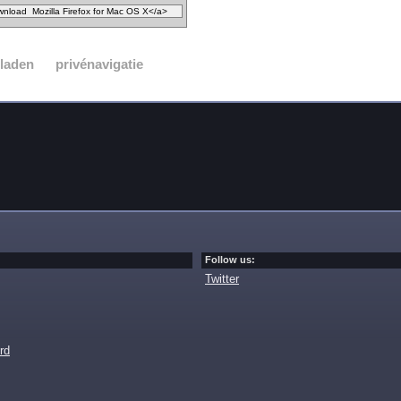
laden
privénavigatie
Follow us:
Twitter
rd