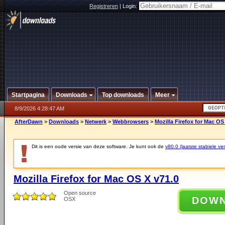
Registreren
|
Login:
Startpagina
Downloads
Top downloads
Meer
8/9/2026 4:28:47 AM
AfterDawn
>
Downloads
>
Netwerk
>
Webbrowsers
>
Mozilla Firefox for Mac OS
Dit is een oude versie van deze software. Je kunt ook de
v80.0 (laatste stabiele ver
Mozilla Firefox for Mac OS X v71.0
Open source
DOW
OSX