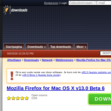
Registreren
|
Login:
Startpagina
Downloads
Top downloads
Meer
8/6/2026 10:29:42 PM
AfterDawn
>
Downloads
>
Netwerk
>
Webbrowsers
>
Mozilla Firefox for Mac OS
Dit is een oude versie van deze software. Je kunt ook de
v80.0 (laatste stabiele ver
of de
v39.0 Beta 1 (laatste beta versie)
.
Mozilla Firefox for Mac OS X v13.0 Beta 6
Open source
DOW
OSX