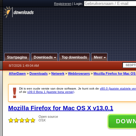
Registreren
|
Login:
Startpagina
Downloads
Top downloads
Meer
8/7/2026 1:49:04 AM
AfterDawn
>
Downloads
>
Netwerk
>
Webbrowsers
>
Mozilla Firefox for Mac OS
Dit is een oude versie van deze software. Je kunt ook de
v80.0 (laatste stabiele ver
of de
v39.0 Beta 1 (laatste beta versie)
.
Mozilla Firefox for Mac OS X v13.0.1
Open source
DOW
OSX