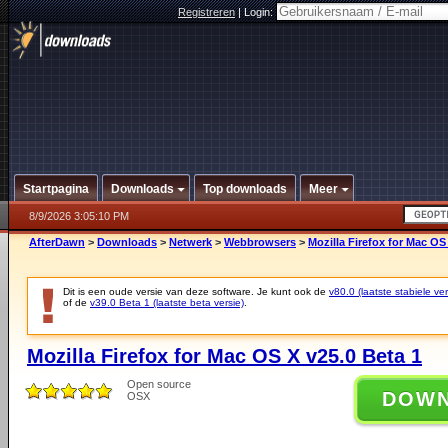
Registreren
|
Login:
Startpagina
Downloads
Top downloads
Meer
8/9/2026 3:05:10 PM
AfterDawn
>
Downloads
>
Netwerk
>
Webbrowsers
>
Mozilla Firefox for Mac OS
Dit is een oude versie van deze software. Je kunt ook de
v80.0 (laatste stabiele ver
of de
v39.0 Beta 1 (laatste beta versie)
.
Mozilla Firefox for Mac OS X v25.0 Beta 1
Open source
DOW
OSX