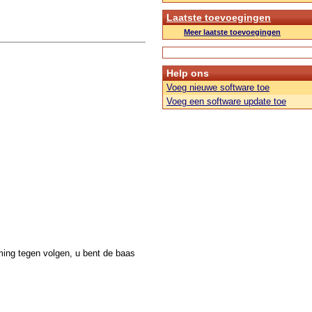
Laatste toevoegingen
Meer laatste toevoegingen
Help ons
Voeg nieuwe software toe
Voeg een software update toe
ming tegen volgen, u bent de baas