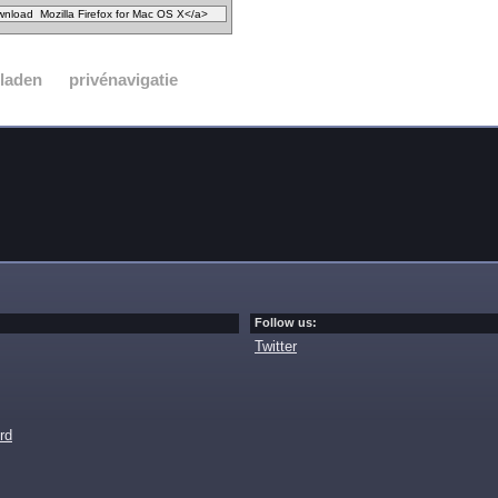
laden
privénavigatie
Follow us:
Twitter
rd