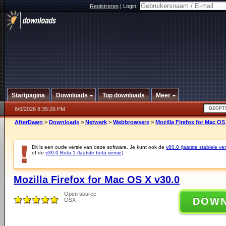
Registreren
|
Login:
Startpagina
Downloads
Top downloads
Meer
8/6/2026 8:35:26 PM
AfterDawn
>
Downloads
>
Netwerk
>
Webbrowsers
>
Mozilla Firefox for Mac OS
Dit is een oude versie van deze software. Je kunt ook de
v80.0 (laatste stabiele ver
of de
v39.0 Beta 1 (laatste beta versie)
.
Mozilla Firefox for Mac OS X v30.0
Open source
DOW
OSX