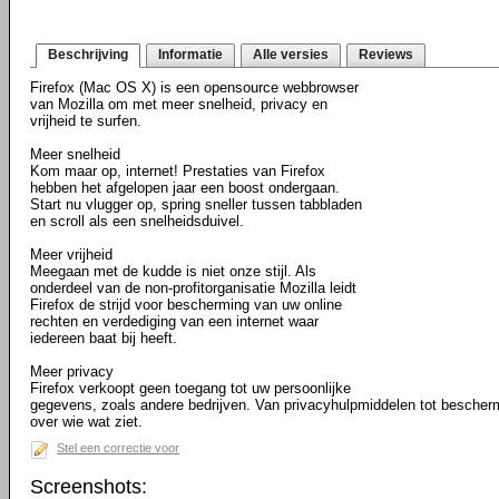
Beschrijving
Informatie
Alle versies
Reviews
Firefox (Mac OS X) is een opensource webbrowser
van Mozilla om met meer snelheid, privacy en
vrijheid te surfen.
Meer snelheid
Kom maar op, internet! Prestaties van Firefox
hebben het afgelopen jaar een boost ondergaan.
Start nu vlugger op, spring sneller tussen tabbladen
en scroll als een snelheidsduivel.
Meer vrijheid
Meegaan met de kudde is niet onze stijl. Als
onderdeel van de non-profitorganisatie Mozilla leidt
Firefox de strijd voor bescherming van uw online
rechten en verdediging van een internet waar
iedereen baat bij heeft.
Meer privacy
Firefox verkoopt geen toegang tot uw persoonlijke
gegevens, zoals andere bedrijven. Van privacyhulpmiddelen tot bescher
over wie wat ziet.
Stel een correctie voor
Screenshots: