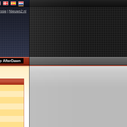
ssie
|
Nieuws2.nl