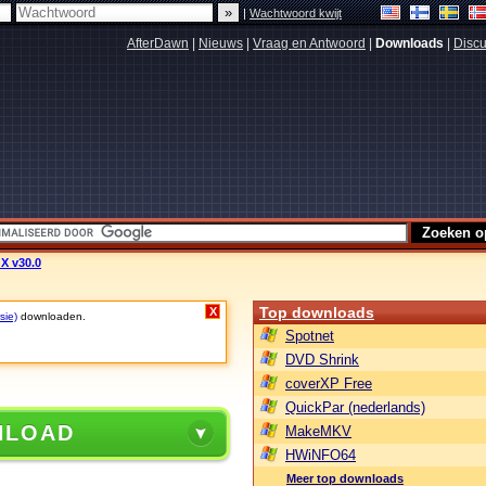
|
Wachtwoord kwijt
AfterDawn
|
Nieuws
|
Vraag en Antwoord
|
Downloads
|
Discu
 X v30.0
Top downloads
X
sie)
downloaden.
Spotnet
DVD Shrink
coverXP Free
QuickPar (nederlands)
NLOAD
MakeMKV
HWiNFO64
Meer top downloads