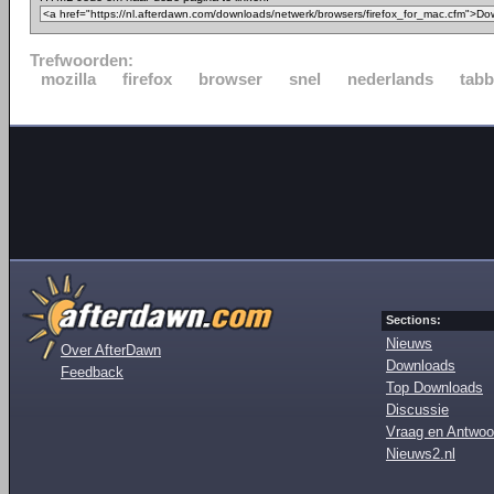
Trefwoorden:
mozilla
firefox
browser
snel
nederlands
tabb
Sections:
Nieuws
Over AfterDawn
Downloads
Feedback
Top Downloads
Discussie
Vraag en Antwoo
Nieuws2.nl