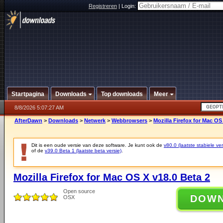
Registreren
|
Login:
Startpagina
Downloads
Top downloads
Meer
8/8/2026 5:07:27 AM
AfterDawn
>
Downloads
>
Netwerk
>
Webbrowsers
>
Mozilla Firefox for Mac OS
Dit is een oude versie van deze software. Je kunt ook de
v80.0 (laatste stabiele ver
of de
v39.0 Beta 1 (laatste beta versie)
.
Mozilla Firefox for Mac OS X v18.0 Beta 2
Open source
DOW
OSX