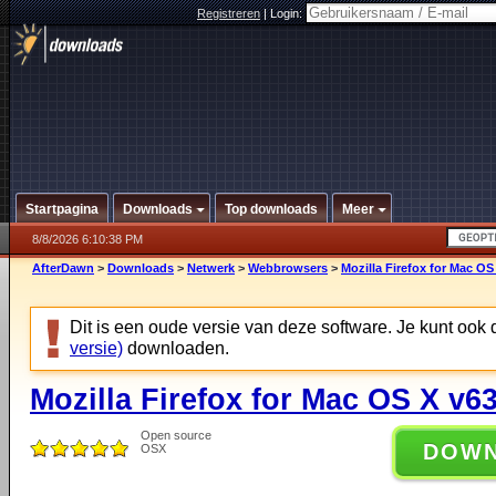
Registreren
|
Login:
Startpagina
Downloads
Top downloads
Meer
8/8/2026 6:10:38 PM
AfterDawn
>
Downloads
>
Netwerk
>
Webbrowsers
>
Mozilla Firefox for Mac OS
Dit is een oude versie van deze software. Je kunt ook
versie)
downloaden.
Mozilla Firefox for Mac OS X v63
Open source
DOW
OSX