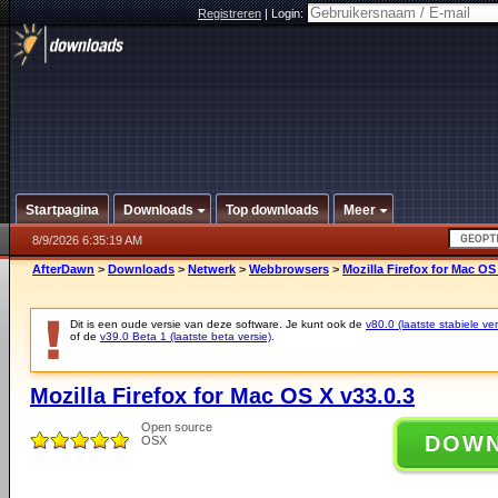
Registreren
|
Login:
Startpagina
Downloads
Top downloads
Meer
8/9/2026 6:35:19 AM
AfterDawn
>
Downloads
>
Netwerk
>
Webbrowsers
>
Mozilla Firefox for Mac OS
Dit is een oude versie van deze software. Je kunt ook de
v80.0 (laatste stabiele ver
of de
v39.0 Beta 1 (laatste beta versie)
.
Mozilla Firefox for Mac OS X v33.0.3
Open source
DOW
OSX