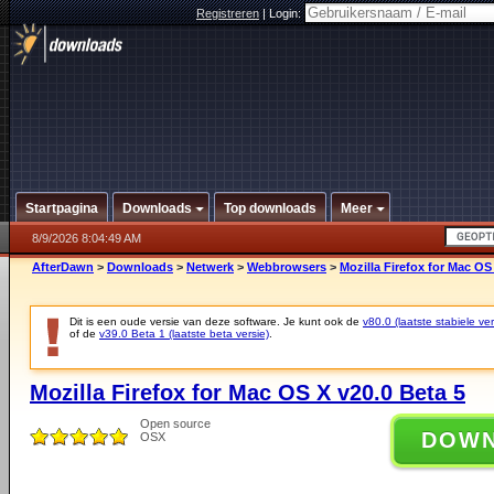
Registreren
|
Login:
Startpagina
Downloads
Top downloads
Meer
8/9/2026 8:04:49 AM
AfterDawn
>
Downloads
>
Netwerk
>
Webbrowsers
>
Mozilla Firefox for Mac OS
Dit is een oude versie van deze software. Je kunt ook de
v80.0 (laatste stabiele ver
of de
v39.0 Beta 1 (laatste beta versie)
.
Mozilla Firefox for Mac OS X v20.0 Beta 5
Open source
DOW
OSX