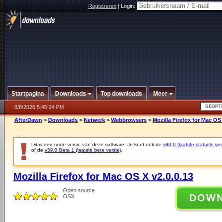
Registreren
|
Login:
Startpagina
Downloads
Top downloads
Meer
8/8/2026 5:45:24 PM
AfterDawn
>
Downloads
>
Netwerk
>
Webbrowsers
>
Mozilla Firefox for Mac OS 
Dit is een oude versie van deze software. Je kunt ook de
v80.0 (laatste stabiele ver
of de
v39.0 Beta 1 (laatste beta versie)
.
Mozilla Firefox for Mac OS X v2.0.0.13
Open source
DOW
OSX