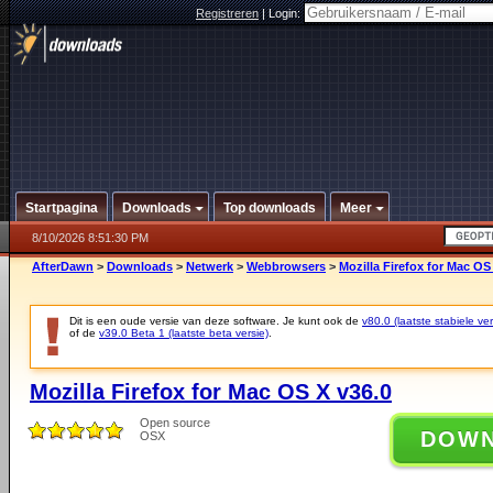
Registreren
|
Login:
Startpagina
Downloads
Top downloads
Meer
8/10/2026 8:51:30 PM
AfterDawn
>
Downloads
>
Netwerk
>
Webbrowsers
>
Mozilla Firefox for Mac OS
Dit is een oude versie van deze software. Je kunt ook de
v80.0 (laatste stabiele ver
of de
v39.0 Beta 1 (laatste beta versie)
.
Mozilla Firefox for Mac OS X v36.0
Open source
DOW
OSX