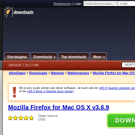
Registreren
|
Login:
Startpagina
Downloads
Top downloads
Meer
8/9/2026 7:20:17 AM
AfterDawn
>
Downloads
>
Netwerk
>
Webbrowsers
>
Mozilla Firefox for Mac OS 
Dit is een oude versie van deze software. Je kunt ook de
v80.0 (laatste stabiele ver
of de
v39.0 Beta 1 (laatste beta versie)
.
Mozilla Firefox for Mac OS X v3.6.9
Open source
DOW
OSX