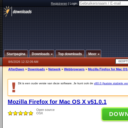
Registreren
|
Login:
Startpagina
Downloads
Top downloads
Meer
8/6/2026 12:32:09 AM
AfterDawn
>
Downloads
>
Netwerk
>
Webbrowsers
>
Mozilla Firefox for Mac OS
Dit is een oude versie van deze software. Je kunt ook de
v80.0 (laatste stabiele ver
Mozilla Firefox for Mac OS X v51.0.1
Open source
DOW
OSX