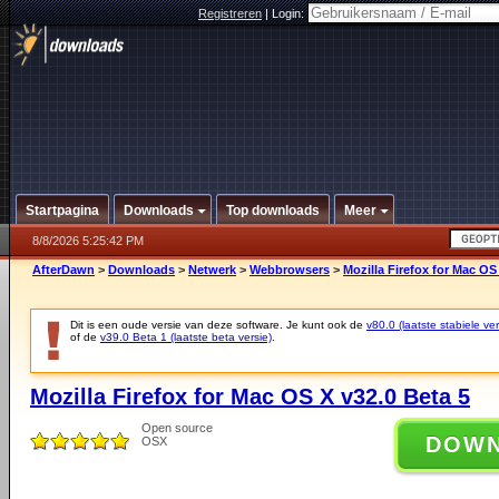
Registreren
|
Login:
Startpagina
Downloads
Top downloads
Meer
8/8/2026 5:25:42 PM
AfterDawn
>
Downloads
>
Netwerk
>
Webbrowsers
>
Mozilla Firefox for Mac OS
Dit is een oude versie van deze software. Je kunt ook de
v80.0 (laatste stabiele ver
of de
v39.0 Beta 1 (laatste beta versie)
.
Mozilla Firefox for Mac OS X v32.0 Beta 5
Open source
DOW
OSX