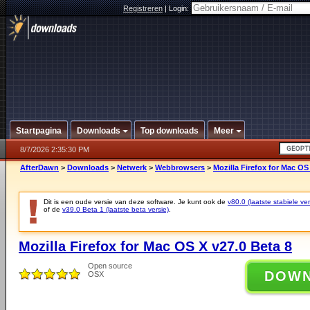
Registreren
|
Login:
Startpagina
Downloads
Top downloads
Meer
8/7/2026 2:35:30 PM
AfterDawn
>
Downloads
>
Netwerk
>
Webbrowsers
>
Mozilla Firefox for Mac OS
Dit is een oude versie van deze software. Je kunt ook de
v80.0 (laatste stabiele ver
of de
v39.0 Beta 1 (laatste beta versie)
.
Mozilla Firefox for Mac OS X v27.0 Beta 8
Open source
DOW
OSX