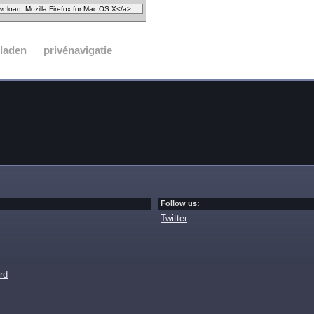
laden
privénavigatie
Follow us:
Twitter
rd