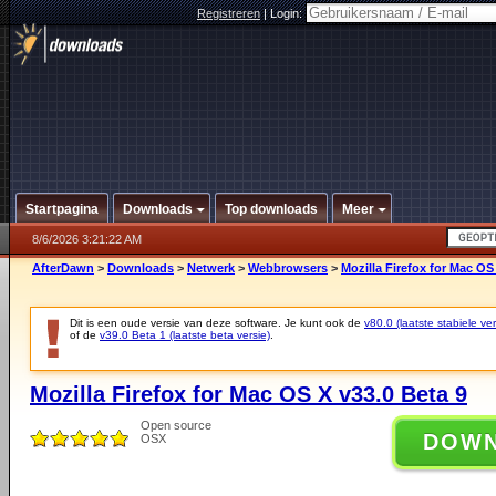
Registreren
|
Login:
Startpagina
Downloads
Top downloads
Meer
8/6/2026 3:21:22 AM
AfterDawn
>
Downloads
>
Netwerk
>
Webbrowsers
>
Mozilla Firefox for Mac OS
Dit is een oude versie van deze software. Je kunt ook de
v80.0 (laatste stabiele ver
of de
v39.0 Beta 1 (laatste beta versie)
.
Mozilla Firefox for Mac OS X v33.0 Beta 9
Open source
DOW
OSX