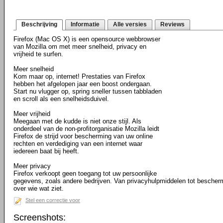
Beschrijving
Informatie
Alle versies
Reviews
Firefox (Mac OS X) is een opensource webbrowser
van Mozilla om met meer snelheid, privacy en
vrijheid te surfen.
Meer snelheid
Kom maar op, internet! Prestaties van Firefox
hebben het afgelopen jaar een boost ondergaan.
Start nu vlugger op, spring sneller tussen tabbladen
en scroll als een snelheidsduivel.
Meer vrijheid
Meegaan met de kudde is niet onze stijl. Als
onderdeel van de non-profitorganisatie Mozilla leidt
Firefox de strijd voor bescherming van uw online
rechten en verdediging van een internet waar
iedereen baat bij heeft.
Meer privacy
Firefox verkoopt geen toegang tot uw persoonlijke
gegevens, zoals andere bedrijven. Van privacyhulpmiddelen tot bescher
over wie wat ziet.
Stel een correctie voor
Screenshots: