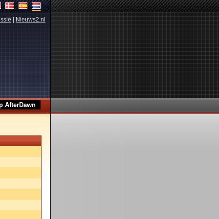
ssie
|
Nieuws2.nl