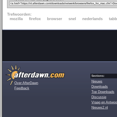
Trefwoorden:
mozilla
firefox
browser
snel
nederlands
tabb
Sections:
Nieuws
Over AfterDawn
Downloads
Feedback
Top Downloads
Discussie
Vraag en Antwoo
Nieuws2.nl