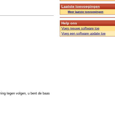
Laatste toevoegingen
Meer laatste toevoegingen
Help ons
Voeg nieuwe software toe
Voeg een software update toe
ming tegen volgen, u bent de baas