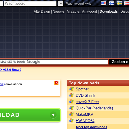
|
Wachtwoord kwijt
AfterDawn
|
Nieuws
|
Vraag en Antwoord
|
Downloads
|
Discu
 X v33.0 Beta 9
Top downloads
X
sie)
downloaden.
Spotnet
DVD Shrink
coverXP Free
QuickPar (nederlands)
NLOAD
MakeMKV
HWiNFO64
Meer top downloads