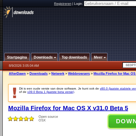
Registreren
|
Login:
Startpagina
Downloads
Top downloads
Meer
8/9/2026 3:05:04 AM
AfterDawn
>
Downloads
>
Netwerk
>
Webbrowsers
>
Mozilla Firefox for Mac OS
Dit is een oude versie van deze software. Je kunt ook de
v80.0 (laatste stabiele ver
of de
v39.0 Beta 1 (laatste beta versie)
.
Mozilla Firefox for Mac OS X v31.0 Beta 5
Open source
DOW
OSX