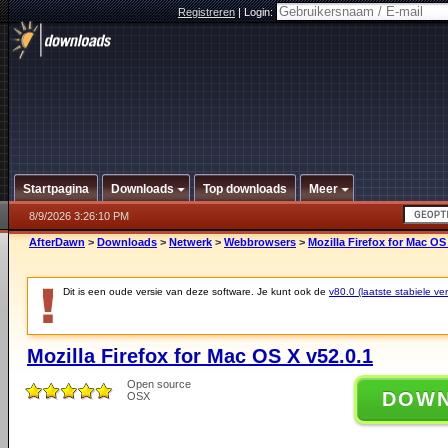
Registreren
|
Login:
Startpagina
Downloads
Top downloads
Meer
8/9/2026 3:26:10 PM
AfterDawn
>
Downloads
>
Netwerk
>
Webbrowsers
>
Mozilla Firefox for Mac OS
Dit is een oude versie van deze software. Je kunt ook de
v80.0 (laatste stabiele ver
Mozilla Firefox for Mac OS X v52.0.1
Open source
DOW
OSX