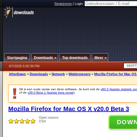
Registreren
|
Login:
Startpagina
Downloads
Top downloads
Meer
8/7/2026 5:50:39 PM
AfterDawn
>
Downloads
>
Netwerk
>
Webbrowsers
>
Mozilla Firefox for Mac OS
Dit is een oude versie van deze software. Je kunt ook de
v80.0 (laatste stabiele ver
of de
v39.0 Beta 1 (laatste beta versie)
.
Mozilla Firefox for Mac OS X v20.0 Beta 3
Open source
DOW
OSX