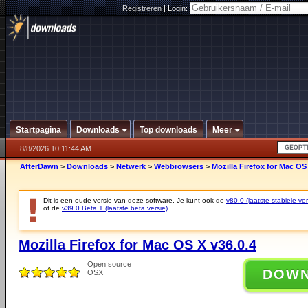
Registreren
|
Login:
Startpagina
Downloads
Top downloads
Meer
8/8/2026 10:11:44 AM
AfterDawn
>
Downloads
>
Netwerk
>
Webbrowsers
>
Mozilla Firefox for Mac OS
Dit is een oude versie van deze software. Je kunt ook de
v80.0 (laatste stabiele ver
of de
v39.0 Beta 1 (laatste beta versie)
.
Mozilla Firefox for Mac OS X v36.0.4
Open source
DOW
OSX