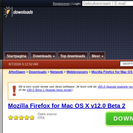
Registreren
|
Login:
Startpagina
Downloads
Top downloads
Meer
8/7/2026 5:12:52 AM
AfterDawn
>
Downloads
>
Netwerk
>
Webbrowsers
>
Mozilla Firefox for Mac OS
Dit is een oude versie van deze software. Je kunt ook de
v80.0 (laatste stabiele ver
of de
v39.0 Beta 1 (laatste beta versie)
.
Mozilla Firefox for Mac OS X v12.0 Beta 2
Open source
DOW
OSX